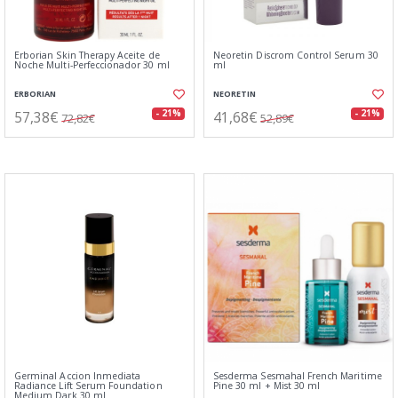
Erborian Skin Therapy Aceite de
Neoretin Discrom Control Serum 30
Noche Multi-Perfeccionador 30 ml
ml
ERBORIAN
NEORETIN
57,38€
41,68€
- 21%
- 21%
72,82€
52,89€
Germinal Accion Inmediata
Sesderma Sesmahal French Maritime
Radiance Lift Serum Foundation
Pine 30 ml + Mist 30 ml
Medium Dark 30 ml