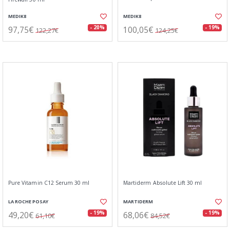
MEDIK8
MEDIK8
97,75€
100,05€
- 20%
- 19%
122,27€
124,25€
Pure Vitamin C12 Serum 30 ml
Martiderm Absolute Lift 30 ml
LA ROCHE POSAY
MARTIDERM
49,20€
68,06€
- 19%
- 19%
61,10€
84,52€