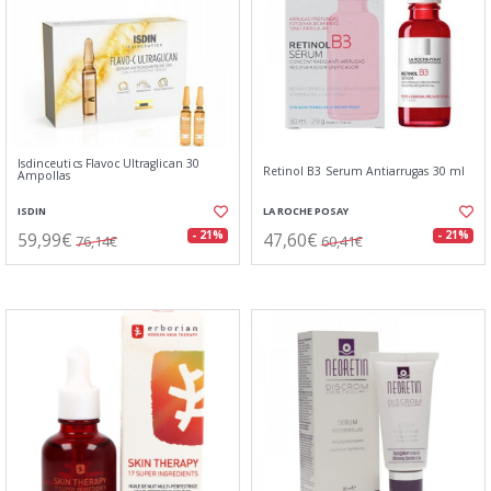
Isdinceutics Flavoc Ultraglican 30
Retinol B3 Serum Antiarrugas 30 ml
Ampollas
ISDIN
LA ROCHE POSAY
59,99€
47,60€
- 21%
- 21%
76,14€
60,41€