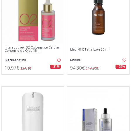
Interapothek O2 Oxigenante Celular
Medik8 C Tetra Luxe 30 ml
Contorno de Ojos 15ml
INTERAPOTHEK
MEDIK8
10,97€
94,30€
- 21%
- 20%
13,81€
117,96€