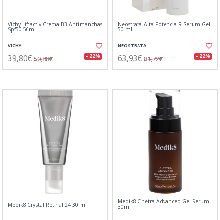
Vichy Liftactiv Crema B3 Antimanchas
Neostrata Alta Potencia R Serum Gel
Spf50 50ml
50 ml
VICHY
NEOSTRATA
39,80€
63,93€
- 22%
- 22%
50,88€
81,72€
Medik8 C-tetra Advanced Gel Serum
Medik8 Crystal Retinal 24 30 ml
30ml