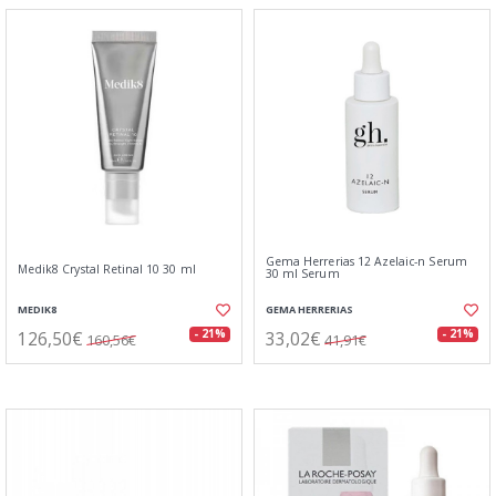
Gema Herrerias 12 Azelaic-n Serum
Medik8 Crystal Retinal 10 30 ml
30 ml Serum
MEDIK8
GEMA HERRERIAS
126,50€
33,02€
- 21%
- 21%
160,56€
41,91€