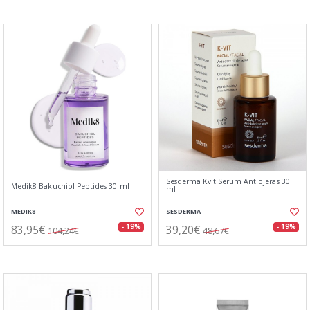
Sesderma Kvit Serum Antiojeras 30
Medik8 Bakuchiol Peptides 30 ml
ml
MEDIK8
SESDERMA
83,95€
39,20€
- 19%
- 19%
104,24€
48,67€