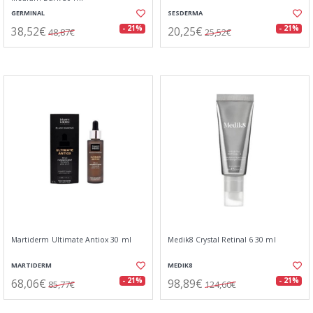
GERMINAL
SESDERMA
38,52€
20,25€
- 21%
- 21%
48,87€
25,52€
Martiderm Ultimate Antiox 30 ml
Medik8 Crystal Retinal 6 30 ml
MARTIDERM
MEDIK8
68,06€
98,89€
- 21%
- 21%
85,77€
124,60€