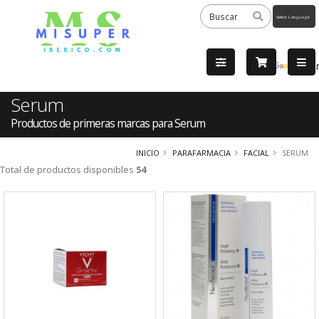
Powered
by
Tra
Serum
Productos de primeras marcas para Serum
INICIO
PARAFARMACIA
FACIAL
SERUM
Total de productos disponibles
54