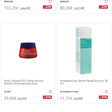
MEDIK8
MEDIK8
155,25€
80,26€
- 22%
- 22%
198,45€
102,59€
Vichy Liftactiv B3 Crema Noche
Interapothek Serum Facial Retinol 30
Retinol Antimanchas 50m
ml
VICHY
INTERAPOTHEK
39,66€
11,73€
- 21%
- 21%
50,35€
14,89€