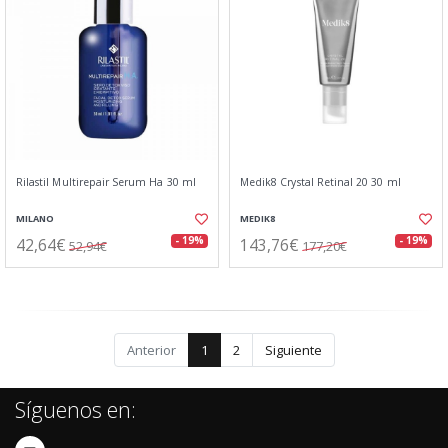
Rilastil Multirepair Serum Ha 30 ml
Medik8 Crystal Retinal 20 30 ml
MILANO
MEDIK8
42,64€
143,76€
- 19%
- 19%
52,94€
177,20€
Anterior
1
2
Siguiente
Síguenos en: