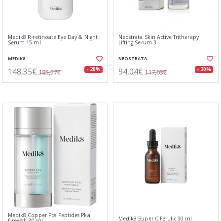
Medik8 R-retinoate Eye Day & Night
Neostrata Skin Active Tritherapy
Serum 15 ml
Lifting Serum 3
MEDIK8
NEOSTRATA
148,35€
94,04€
- 20%
- 20%
185,57€
117,63€
Medik8 Copper Pca Peptides Pka
Medik8 Super C Ferulic 30 ml
Firewall 30 ml