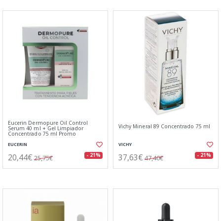
Eucerin Dermopure Oil Control
Vichy Mineral 89 Concentrado 75 ml
Serum 40 ml + Gel Limpiador
Concentrado 75 ml Promo
EUCERIN
VICHY
20,44€
37,63€
- 21%
- 21%
25,75€
47,40€