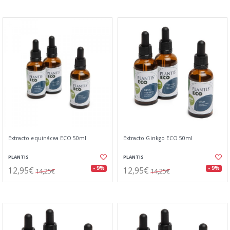
Extracto equinácea ECO 50ml
Extracto Ginkgo ECO 50ml
PLANTIS
PLANTIS
12,95€
12,95€
- 9%
- 9%
14,25€
14,25€