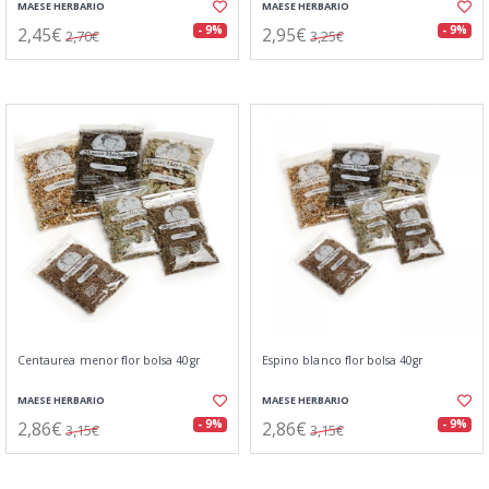
MAESE HERBARIO
MAESE HERBARIO
2,45€
2,95€
- 9%
- 9%
2,70€
3,25€
Centaurea menor flor bolsa 40gr
Espino blanco flor bolsa 40gr
MAESE HERBARIO
MAESE HERBARIO
2,86€
2,86€
- 9%
- 9%
3,15€
3,15€