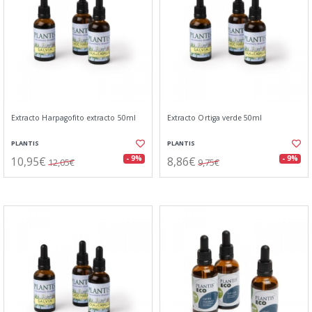
Extracto Harpagofito extracto 50ml
Extracto Ortiga verde 50ml
PLANTIS
PLANTIS
10,95€
8,86€
- 9%
- 9%
12,05€
9,75€