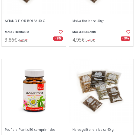
ACIANO FLOR BOLSA 40 G
Malva flor bolsa 40gr
MAESE HERBARIO
MAESE HERBARIO
3,86€
4,95€
- 9%
- 9%
4,25€
5,45€
Pasiflora Plantis 50 comprimidos
Harpagofito raiz bolsa 40 gr.