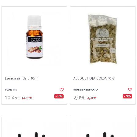
Esencia sándalo 10ml
ABEDUL HOJA BOLSA 40 G
PLANTIS
MAESE HERBARIO
10,45€
2,09€
- 9%
- 9%
11,50€
2,30€