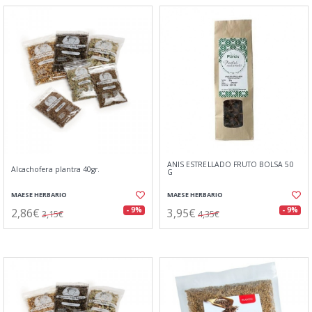
ANIS ESTRELLADO FRUTO BOLSA 50
Alcachofera plantra 40gr.
G
MAESE HERBARIO
MAESE HERBARIO
2,86€
3,95€
- 9%
- 9%
3,15€
4,35€