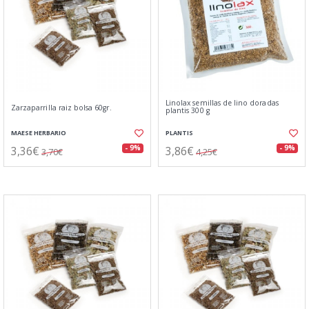
Linolax semillas de lino doradas
Zarzaparrilla raiz bolsa 60gr.
plantis 300 g
MAESE HERBARIO
PLANTIS
3,36€
3,86€
- 9%
- 9%
3,70€
4,25€