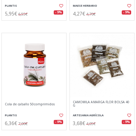
PLANTIS
MAESE HERBARIO
5,95€
4,27€
- 9%
- 9%
6,55€
4,70€
CAMOMILA AMARGA FLOR BOLSA 40
Cola de caballo 50comprimidos
G
PLANTIS
ARTESANIA AGRÍCOLA
6,36€
3,68€
- 9%
- 9%
7,00€
4,05€