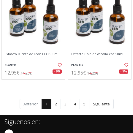
Extracto Diente de León ECO 50 ml
Extracto Cola de caballo eco 50ml
PLANTIS
PLANTIS
12,95€
12,95€
- 9%
- 9%
14,25€
14,25€
Anterior
1
2
3
4
5
Siguiente
Síguenos en: