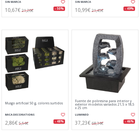
SIN MARCA
SIN MARCA
10,67€
10,99€
- 50%
- 49%
21,26€
21,45€
Fuente de poliresina para interior y
Musgo artificial 50 g, colores surtidos
exterior modelos variados 21,5 x 18,5
x 25 cm
MICA DECORATIONS
LUMINEO
2,86€
37,23€
- 48%
- 46%
5,54€
68,34€