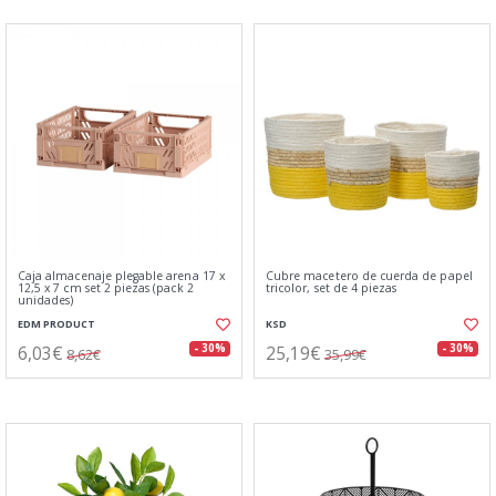
Caja almacenaje plegable arena 17 x
Cubre macetero de cuerda de papel
12,5 x 7 cm set 2 piezas (pack 2
tricolor, set de 4 piezas
unidades)
EDM PRODUCT
KSD
6,03€
25,19€
- 30%
- 30%
8,62€
35,99€