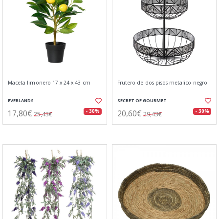
Maceta limonero 17 x 24 x 43 cm
Frutero de dos pisos metalico negro
EVERLANDS
SECRET OF GOURMET
17,80€
20,60€
- 30%
- 30%
25,43€
29,43€