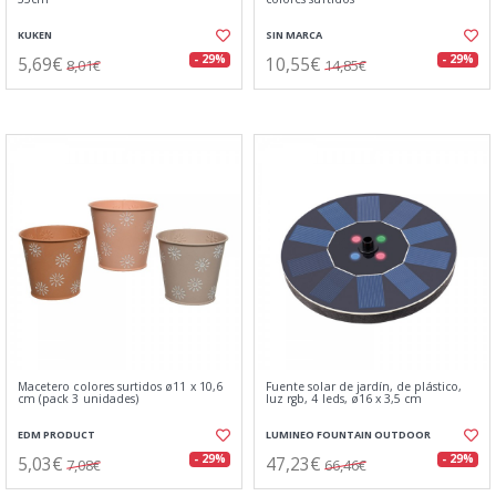
KUKEN
SIN MARCA
5,69€
10,55€
- 29%
- 29%
8,01€
14,85€
Macetero colores surtidos ø11 x 10,6
Fuente solar de jardín, de plástico,
cm (pack 3 unidades)
luz rgb, 4 leds, ø16 x 3,5 cm
EDM PRODUCT
LUMINEO FOUNTAIN OUTDOOR
5,03€
47,23€
- 29%
- 29%
7,08€
66,46€