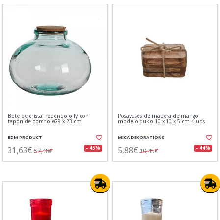
Bote de cristal redondo olly con
Posavasos de madera de mango
tapón de corcho ø29 x 23 cm
modelo duko 10 x 10 x 5 cm 4 uds
EDM PRODUCT
MICA DECORATIONS
31,63€
5,88€
- 45%
- 44%
57,48€
10,45€