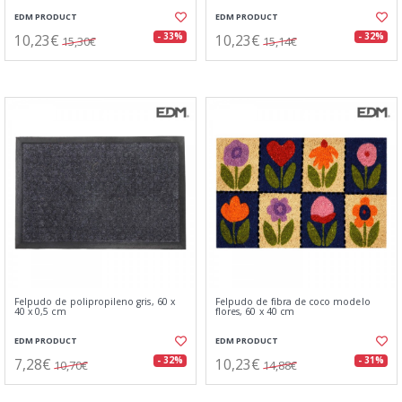
EDM PRODUCT
EDM PRODUCT
10,23€
10,23€
- 33%
- 32%
15,30€
15,14€
Felpudo de polipropileno gris, 60 x
Felpudo de fibra de coco modelo
40 x 0,5 cm
flores, 60 x 40 cm
EDM PRODUCT
EDM PRODUCT
7,28€
10,23€
- 32%
- 31%
10,70€
14,88€