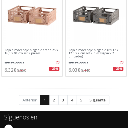
Caja almacenaje plegable arena 25 x
Caja almacenaje plegable gris 17 x
16,5 x 10 cm set 2 piezas
12.5 x 7 cm set 2 piezas (pack 2
unidades)
EDM PRODUCT
EDM PRODUCT
6,32€
6,03€
- 29%
- 29%
8,85€
8,44€
Anterior
1
2
3
4
5
Siguiente
Síguenos en: