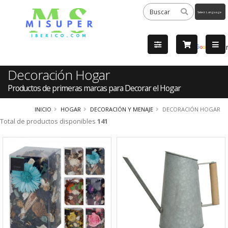
Powered
by
Tra
Decoración Hogar
Productos de primeras marcas para Decorar el Hogar
INICIO
HOGAR
DECORACIÓN Y MENAJE
DECORACIÓN HOGAR
Total de productos disponibles
141