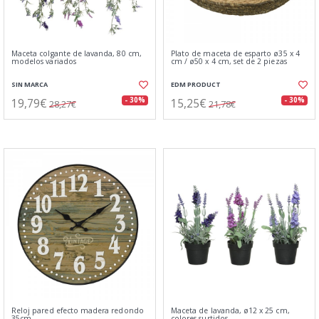
Maceta colgante de lavanda, 80 cm,
Plato de maceta de esparto ø35 x 4
modelos variados
cm / ø50 x 4 cm, set de 2 piezas
SIN MARCA
EDM PRODUCT
19,79€
15,25€
- 30%
- 30%
28,27€
21,78€
Reloj pared efecto madera redondo
Maceta de lavanda, ø12 x 25 cm,
35cm
colores surtidos