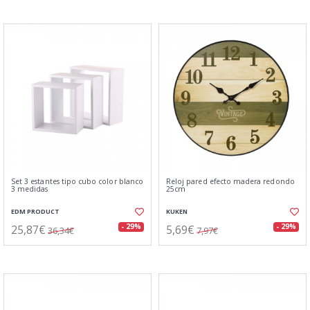
Set 3 estantes tipo cubo color blanco
Reloj pared efecto madera redondo
3 medidas
25cm
EDM PRODUCT
KUKEN
25,87€
5,69€
- 29%
- 29%
36,34€
7,97€