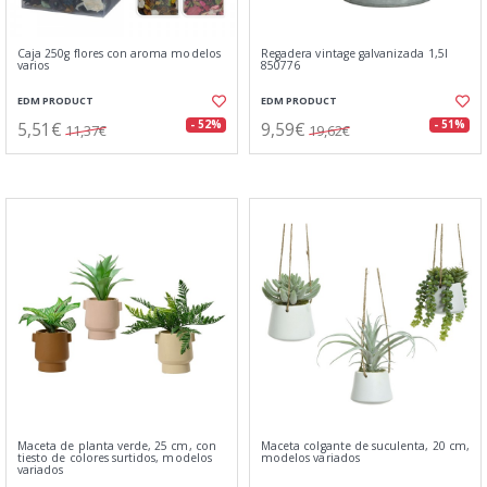
Caja 250g flores con aroma modelos
Regadera vintage galvanizada 1,5l
varios
850776
EDM PRODUCT
EDM PRODUCT
5,51€
9,59€
- 52%
- 51%
11,37€
19,62€
Maceta de planta verde, 25 cm, con
Maceta colgante de suculenta, 20 cm,
tiesto de colores surtidos, modelos
modelos variados
variados