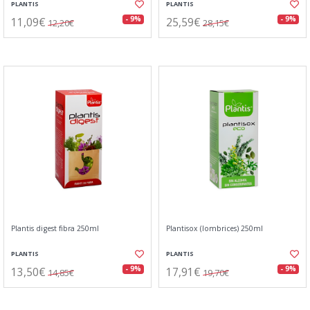
PLANTIS
PLANTIS
11,09€
25,59€
- 9%
- 9%
12,20€
28,15€
Plantis digest fibra 250ml
Plantisox (lombrices) 250ml
PLANTIS
PLANTIS
13,50€
17,91€
- 9%
- 9%
14,85€
19,70€