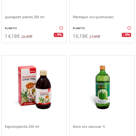
quinapetit plantis 250 ml
Plantispul eco (pulmonar)
PLANTIS
PLANTIS
14,18€
16,18€
- 9%
- 9%
15,60€
17,80€
Expectoplantis 250 ml
Aloin eco s/azucar 1l