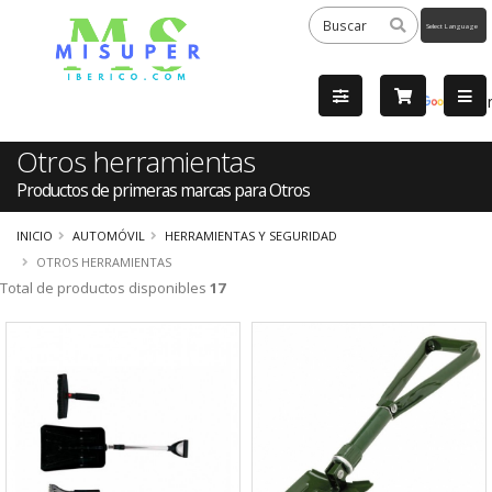
Powered
by
Tra
Otros herramientas
Productos de primeras marcas para Otros
INICIO
AUTOMÓVIL
HERRAMIENTAS Y SEGURIDAD
OTROS HERRAMIENTAS
Total de productos disponibles
17