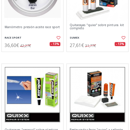
Quitarayas "quixx" sobre pintura. kit
Manómetro presión aceite race sport
completo
RACE SPORT
SUMEX
36,60€
27,61€
- 13%
- 13%
42,27€
31,77€
Quitarayas "xerapol" sobre plasticos.
Restaurador faros "quixx" + sellante