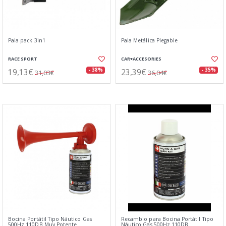
Pala pack 3in1
Pala Metálica Plegable
RACE SPORT
CAR+ACCESORIES
19,13€
23,39€
- 38%
- 35%
31,03€
36,04€
Bocina Portátil Tipo Náutico Gas
Recambio para Bocina Portátil Tipo
500Hz 110DB Muy Potente
Náutico Gas 500Hz 110DB