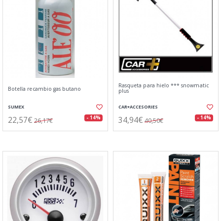
Rasqueta para hielo *** snowmatic
Botella recambio gas butano
plus
SUMEX
CAR+ACCESORIES
22,57€
34,94€
- 14%
- 14%
26,17€
40,50€