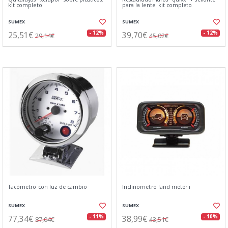
kit completo
para la lente. kit completo
SUMEX
SUMEX
25,51€
39,70€
- 12%
- 12%
29,14€
45,02€
Tacómetro con luz de cambio
Inclinometro land meter i
SUMEX
SUMEX
77,34€
38,99€
- 11%
- 10%
87,04€
43,51€