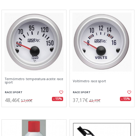
Termómetro temperatura aceite race
Voltímetro race sport
sport
RACE SPORT
RACE SPORT
48,46€
37,17€
- 15%
- 15%
57,00€
43,72€