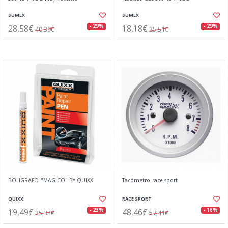
SUMEX
SUMEX
28,58€
18,18€
- 29%
- 29%
40,39€
25,51€
BOLIGRAFO "MAGICO" BY QUIXX
Tacómetro race sport
QUIXX
RACE SPORT
19,49€
48,46€
- 23%
- 16%
25,33€
57,41€