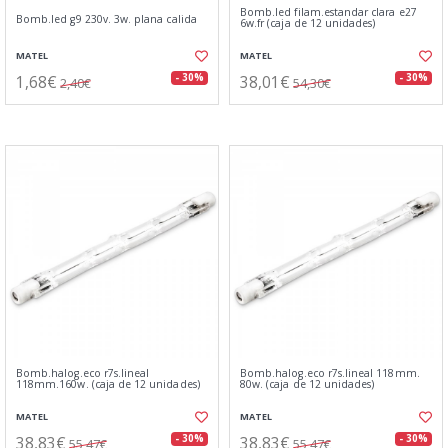
Bomb.led filam.estandar clara e27
Bomb.led g9 230v. 3w. plana calida
6w.fr (caja de 12 unidades)
MATEL
MATEL
1,68€
38,01€
- 30%
- 30%
2,40€
54,30€
Bomb.halog.eco r7s.lineal
Bomb.halog.eco r7s.lineal 118mm.
118mm.160w. (caja de 12 unidades)
80w. (caja de 12 unidades)
MATEL
MATEL
38,83€
38,83€
- 30%
- 30%
55,47€
55,47€