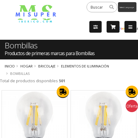
Powered
by
Tra
Bombillas
Productos de primeras marcas para Bombillas
INICIO
HOGAR
BRICOLAJE
ELEMENTOS DE ILUMINACIÓN
BOMBILLAS
Total de productos disponibles
501
Oferta