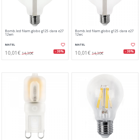
Bomb.led filam.globo g125 clara e27
Bomb.led filam.globo g125 clara e27
12wn
12wc
MATEL
MATEL
10,01€
10,01€
- 30%
- 30%
14,30€
14,30€