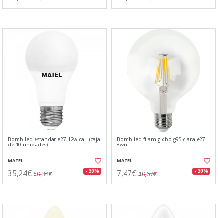
Bomb.led estandar e27 12w.cal. (caja
Bomb.led filam.globo g95 clara e27
de 10 unidades)
8wn
MATEL
MATEL
35,24€
7,47€
- 30%
- 30%
50,34€
10,67€