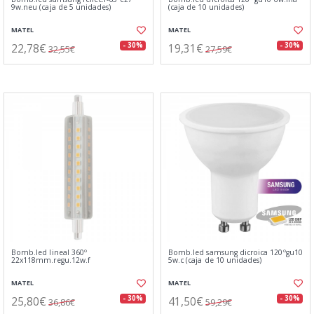
9w.neu (caja de 5 unidades)
(caja de 10 unidades)
MATEL
MATEL
22,78€
19,31€
- 30%
- 30%
32,55€
27,59€
Bomb.led lineal 360º
Bomb.led samsung dicroica 120ºgu10
22x118mm.regu.12w.f
5w.c (caja de 10 unidades)
MATEL
MATEL
25,80€
41,50€
- 30%
- 30%
36,86€
59,29€