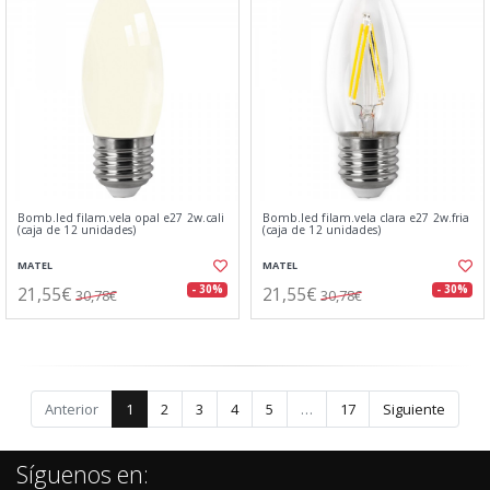
Bomb.led filam.vela opal e27 2w.cali
Bomb.led filam.vela clara e27 2w.fria
(caja de 12 unidades)
(caja de 12 unidades)
MATEL
MATEL
21,55€
21,55€
- 30%
- 30%
30,78€
30,78€
Anterior
1
2
3
4
5
…
17
Siguiente
Síguenos en: