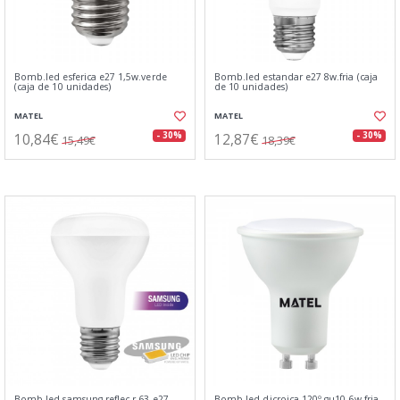
Bomb.led esferica e27 1,5w.verde
Bomb.led estandar e27 8w.fria (caja
(caja de 10 unidades)
de 10 unidades)
MATEL
MATEL
10,84€
12,87€
- 30%
- 30%
15,49€
18,39€
Bomb.led samsung reflec.r-63 e27
Bomb.led dicroica 120º gu10 6w.fria