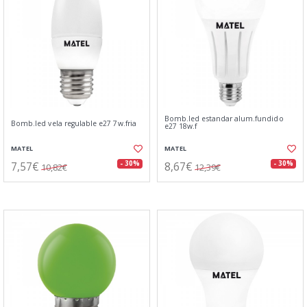
Bomb.led estandar alum.fundido
Bomb.led vela regulable e27 7w.fria
e27 18w.f
MATEL
MATEL
7,57€
8,67€
- 30%
- 30%
10,82€
12,39€