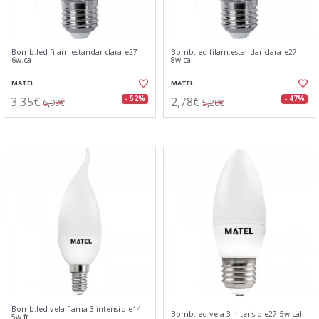
Bomb.led filam.estandar clara e27
Bomb.led filam.estandar clara e27
6w.ca
8w.ca
MATEL
MATEL
3,35€
2,78€
- 52%
- 47%
6,99€
5,20€
Bomb.led vela flama 3 intensid.e14
Bomb.led vela 3 intensid.e27 5w.cal
5w.fr