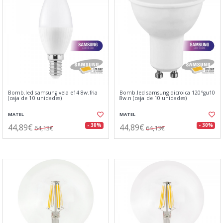
Bomb.led samsung vela e14 8w.fria
Bomb.led samsung dicroica 120ºgu10
(caja de 10 unidades)
8w.n (caja de 10 unidades)
MATEL
MATEL
44,89€
44,89€
- 30%
- 30%
64,13€
64,13€