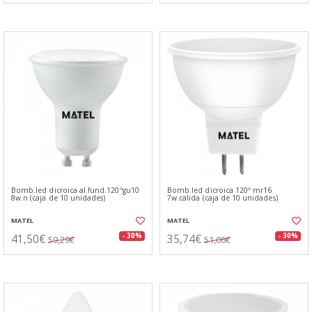
Bomb.led dicroica al.fund.120ºgu10
Bomb.led dicroica 120º mr16
8w.n (caja de 10 unidades)
7w.calida (caja de 10 unidades)
MATEL
MATEL
41,50€
35,74€
- 30%
- 30%
59,29€
51,06€