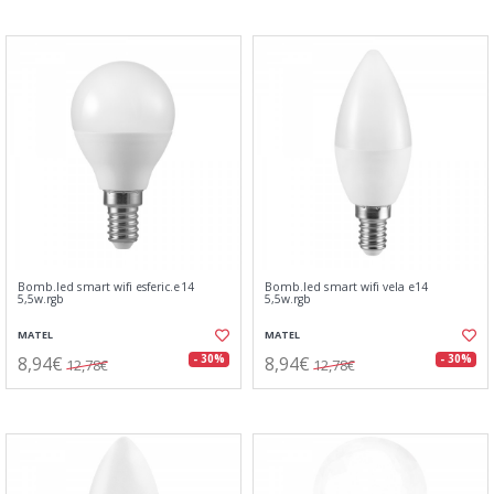
Bomb.led smart wifi esferic.e14
Bomb.led smart wifi vela e14
5,5w.rgb
5,5w.rgb
MATEL
MATEL
8,94€
8,94€
- 30%
- 30%
12,78€
12,78€