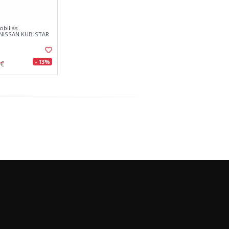
obillas
s NISSAN KUBISTAR
- 13%
8€