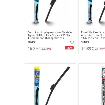
Escobilla Limpiaparabrisas Modelo
Escobilla Limpiap
Aquan66 Ultra Flex Series 23" 58 cm
Aquan61 Ultra Flex
1 Unidad con 8 Adaptadores
1 Unidad con 8 Ad
SUMEX
SUMEX
16,89€
16,89€
- 28%
23,34€
23,34€