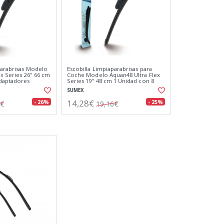
parabrisas Modelo
Escobilla Limpiaparabrisas para
ex Series 26" 66 cm
Coche Modelo Aquan48 Ultra Flex
Adaptadores
Series 19" 48 cm 1 Unidad con 8
Adaptadores
SUMEX
14,28€
- 26%
- 25%
2€
19,16€