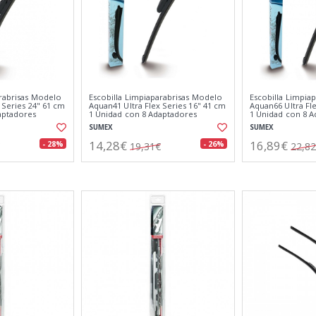
arabrisas Modelo
Escobilla Limpiaparabrisas Modelo
Escobilla Limpia
 Series 24" 61 cm
Aquan41 Ultra Flex Series 16" 41 cm
Aquan66 Ultra Fl
aptadores
1 Unidad con 8 Adaptadores
1 Unidad con 8 
SUMEX
SUMEX
14,28€
16,89€
- 28%
- 26%
19,31€
22,8