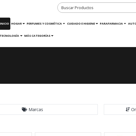
INICIO
HOGAR
PERFUMES Y COSMÉTICA
CUIDADO E HIGIENE
PARAFARMACIA
AUT
TECNOLOGÍA
MÁS CATEGORÍAS
Marcas
Or