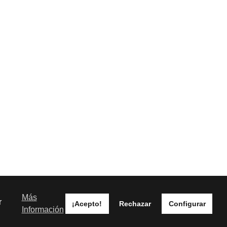
Más
r
¡Acepto!
Rechazar
Configurar
Información