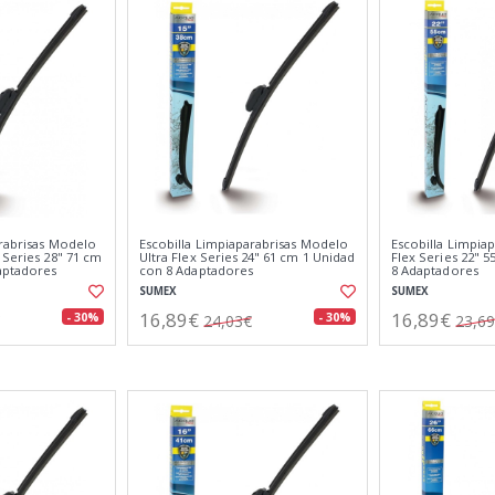
arabrisas Modelo
Escobilla Limpiaparabrisas Modelo
Escobilla Limpiap
 Series 28" 71 cm
Ultra Flex Series 24" 61 cm 1 Unidad
Flex Series 22" 
aptadores
con 8 Adaptadores
8 Adaptadores
SUMEX
SUMEX
16,89€
16,89€
- 30%
- 30%
24,03€
23,6