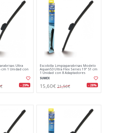
arabrisas Ultra
Escobilla Limpiaparabrisas Modelo
55 cm 1 Unidad con
Aquan53 Ultra Flex Series 19" 51 cm
1 Unidad con 8 Adaptadores
SUMEX
15,60€
- 29%
- 28%
9€
21,56€